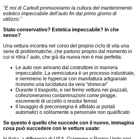
"E noi di Carkult promuoviamo la cultura del mantenimento
estetico impeccabile dell'auto fin dal primo giorno di
utilizzo."
Stato conservativo? Estetica impeccabile? In che
senso?
Una vettura incontra nel corso del proprio ciclo di vita una
serie di problematiche, che partono proprio dal momento in
cui si ritira l' auto, che già da nuova non è mai perfetta:
Le auto non arrivano dal costruttore in maniera
impeccabile. La verniciatura è un processo industriale,
e nemmeno le hypercar con manifattura artigianale
ricevono una lucidatura da vera “showcar”
Durante il trasporto, e nel fermo vettura nei piazzali,
collezioneranno contaminazioni come piogge,
escrementi di uccello o residui ferrosi
Il lavaggio di preconsegna è affidato ai portali
automatici o solitamente a personale non qualificato
Se questo è quello che succede con il nuovo, immagina
cosa può succedere con le vetture usate:
In Italia, a differenza di USA, Giappone e Regno Unito non