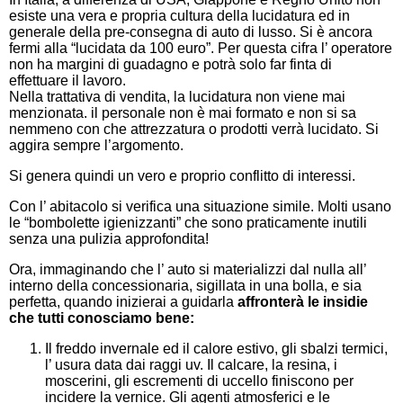
esiste una vera e propria cultura della lucidatura ed in
generale della pre-consegna di auto di lusso. Si è ancora
fermi alla “lucidata da 100 euro”. Per questa cifra l’ operatore
non ha margini di guadagno e potrà solo far finta di
effettuare il lavoro.
Nella trattativa di vendita, la lucidatura non viene mai
menzionata. il personale non è mai formato e non si sa
nemmeno con che attrezzatura o prodotti verrà lucidato. Si
aggira sempre l’argomento.
Si genera quindi un vero e proprio conflitto di interessi.
Con l’ abitacolo si verifica una situazione simile. Molti usano
le “bombolette igienizzanti” che sono praticamente inutili
senza una pulizia approfondita!
Ora, immaginando che l’ auto si materializzi dal nulla all’
interno della concessionaria, sigillata in una bolla, e sia
perfetta, quando inizierai a guidarla
affronterà le insidie
che tutti conosciamo bene:
Il freddo invernale ed il calore estivo, gli sbalzi termici,
l’ usura data dai raggi uv. Il calcare, la resina, i
moscerini, gli escrementi di uccello finiscono per
incidere la vernice. Gli agenti atmosferici e le