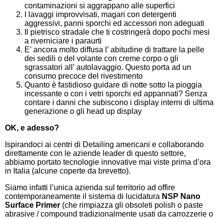
contaminazioni si aggrappano alle superfici
I lavaggi improvvisati, magari con detergenti
aggressivi, panni sporchi ed accessori non adeguati
Il pietrisco stradale che ti costringerà dopo pochi mesi
a riverniciare i paraurti
E’ ancora molto diffusa l’ abitudine di trattare la pelle
dei sedili o del volante con creme corpo o gli
sgrassatori all’ autolavaggio. Questo porta ad un
consumo precoce del rivestimento
Quanto è fastidioso guidare di notte sotto la pioggia
incessante o con i vetri sporchi ed appannati? Senza
contare i danni che subiscono i display interni di ultima
generazione o gli head up display
OK, e adesso?
Ispirandoci ai centri di Detailing americani e collaborando
direttamente con le aziende leader di questo settore,
abbiamo portato tecnologie innovative mai viste prima d’ora
in Italia (alcune coperte da brevetto).
Siamo infatti l’unica azienda sul territorio ad offire
contemporaneamente il sistema di lucidatura
NSP Nano
Surface Primer
(che rimpiazza gli obsoleti polish o paste
abrasive / compound tradizionalmente usati da carrozzerie o