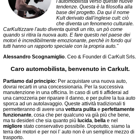
l'automobilista verso queste nuove
tendenze. Questa è la filosofia alla
base del progetto. Da qui il nome
Kult derivato dall'inglese cult: ciò
che diventa un fenomeno culturale.
CarKultizzare l'auto diventa quindi un rito, un pò come
quando si ritira la nuova auto. E fare questo nel paese dei
motori è incredibilmente emozionante, perchè in fondo qui
tutti hanno un rapporto speciale con la propria auto."
Alessandro
Scognamiglio
. Ceo & Founder di CarKult Srls.
Caro automobilista, benvenuto in Carkult.
Partiamo dal principio:
Per acquistare una nuova auto,
dovrai recarti in una concessionaria. Per la successiva
manutenzione in una officina. In caso di urti ti affiderai ad
una carrozzeria per riparare il danno, e per pulire la tua auto
sporca ad un autolavaggio. Queste attività tradizionali ti
permetteranno di avere una
vettura pulita
e
perfettamente
funzionante
, cosa che per qualcuno va già più che bene,
ma tu desideri che sia quanto più
lucida
,
bella
e nel
migliore
stato conservativo possibile. Dopotutto, siamo la
terra dei motori e per noi l' auto non è un semplice mezzo di
trasporto.