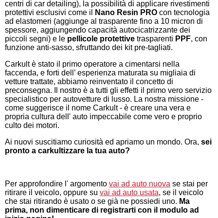
centri di car detailing), la possibilità di applicare rivestimenti
protettivi esclusivi come il
Nano Resin PRO
con tecnologia
ad elastomeri (aggiunge al trasparente fino a 10 micron di
spessore, aggiungendo capacità autocicatrizzante dei
piccoli segni) e le
pellicole protettive
trasparenti
PPF
, con
funzione anti-sasso, sfruttando dei kit pre-tagliati.
Carkult è stato il primo operatore a cimentarsi nella
faccenda, e forti dell’ esperienza maturata su migliaia di
vetture trattate, abbiamo reinventato il concetto di
preconsegna. Il nostro è a tutti gli effetti il primo vero servizio
specialistico per autovetture di lusso. La nostra missione -
come suggerisce il nome Carkult - è creare una vera e
propria cultura dell' auto impeccabile come vero e proprio
culto dei motori.
Ai nuovi suscitiamo curiosità ed apriamo un mondo. Ora,
sei
pronto a carkultizzare la tua auto?
Per approfondire l' argomento
vai ad auto nuova
se stai per
ritirare il veicolo, oppure su
vai ad auto usata
, se il veicolo
che stai ritirando è usato o se già ne possiedi uno.
Ma
prima, non dimenticare di registrarti con il modulo ad