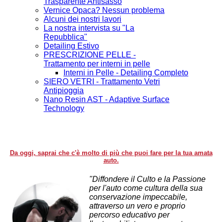
Trasparente Antisasso
Vernice Opaca? Nessun problema
Alcuni dei nostri lavori
La nostra intervista su "La
Repubblica"
Detailing Estivo
PRESCRIZIONE PELLE -
Trattamento per interni in pelle
Interni in Pelle - Detailing Completo
SIERO VETRI - Trattamento Vetri
Antipioggia
Nano Resin AST - Adaptive Surface
Technology
Da oggi, saprai che c'è molto di più che puoi fare per la tua amata
auto.
"Diffondere il Culto e la Passione
per l'auto come cultura della sua
conservazione impeccabile,
attraverso un vero e proprio
percorso educativo per